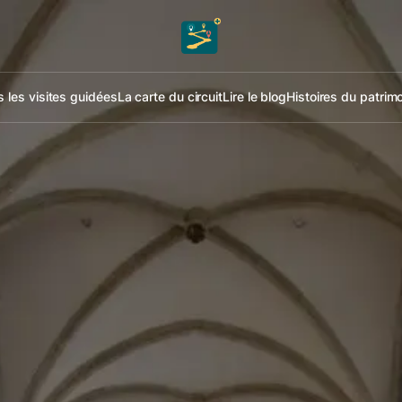
 les visites guidées
La carte du circuit
Lire le blog
Histoires du patrim