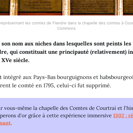
représentant les comtes de Flandre dans la chapelle des comtes à Court
Commons
t son nom aux niches dans lesquelles sont peints les 
re, qui constituait une principauté (relativement) 
 XVe siècle.
 fut intégré aux Pays-Bas bourguignons et habsbourgeoi
ent le comté en 1795, celui-ci fut supprimé.
 vous-même la chapelle des Comtes de Courtrai et l'his
Éperons d'or grâce à cette expérience immersive
1302 : ré
rnant
.