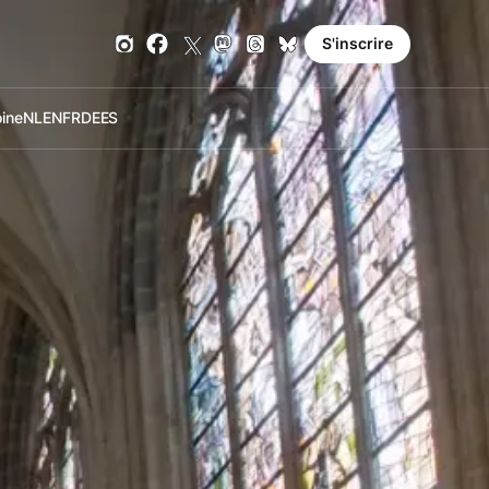
S'inscrire
oine
NL
EN
FR
DE
ES