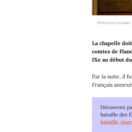
Peintures murales 
La chapelle doi
comtes de Fland
IXe au début du
Par la suite, il
Français annexèr
Découvrez par
bataille des 
bataille, tou