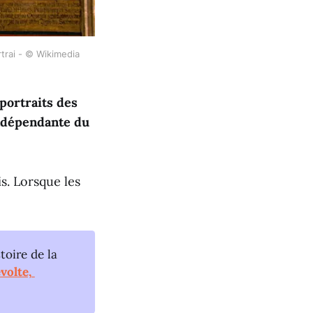
rai - © Wikimedia 
portraits des
indépendante du
s. Lorsque les
toire de la
volte, 