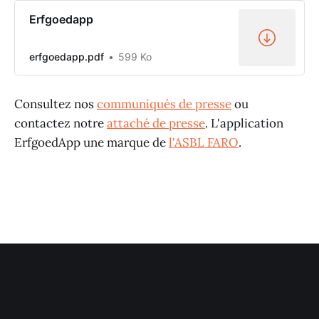
Erfgoedapp
erfgoedapp.pdf
599 Ko
Consultez nos
communiqués de presse
ou
contactez notre
attaché de presse
. L'application
ErfgoedApp une marque de
l'ASBL FARO
.