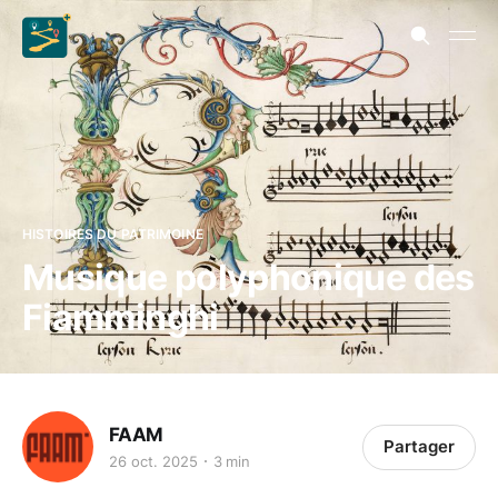
HISTOIRES DU PATRIMOINE
Musique polyphonique des
Fiamminghi
FAAM
Partager
26 oct. 2025
3 min