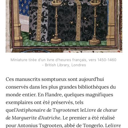
Miniature tirée d'un livre d'heures français, vers 1450-1460 
- British Library, Londres
Ces manuscrits somptueux sont aujourd’hui
conservés dans les plus grandes bibliothèques du
monde entier. En Flandre, quelques magnifiques
exemplaires ont été préservés, tels
que
l’Antiphonaire de Tsgrooten
et le
Livre de chœur
de Marguerite d’Autriche
. Le premier a été réalisé
pour Antonius Tsgrooten, abbé de Tongerlo. Le
livre