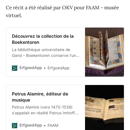
Ce récit a été réalisé par OKV pour FAAM - musée
virtuel.
Découvrez la collection de la
Boekentoren
La bibliothèque universitaire de
Gand – Boekentoren conserve l'une
des plus grandes collections
patrimoniales des Pays-Bas : du
ErfgoedApp
ErfgoedApp
papyrus aux manuscrits, br
Petrus Alamire, éditeur de
musique
Petrus Alamire (vers 1470-1536)
s'appelait en réalité Petrus Imhoff. «
A-la-mi-re » était son pseudonyme
musical. À son époque, c'était le
ErfgoedApp
FAAM