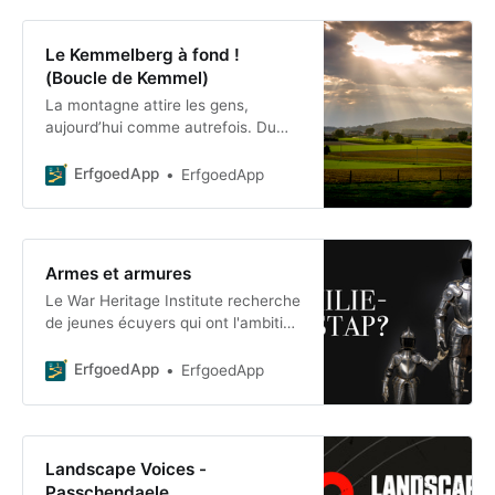
Le Kemmelberg à fond !
(Boucle de Kemmel)
La montagne attire les gens,
aujourd’hui comme autrefois. Du
haut de ses hauteurs, elle offrait
une protection aux premiers
ErfgoedApp
ErfgoedApp
habitants de la région. Les moulins
pouvaient y fonctionner. T
Armes et armures
Le War Heritage Institute recherche
de jeunes écuyers qui ont l'ambition
de devenir chevaliers. Partez à
l'aventure avec notre « digi-kni »
ErfgoedApp
ErfgoedApp
Landscape Voices -
Passchendaele