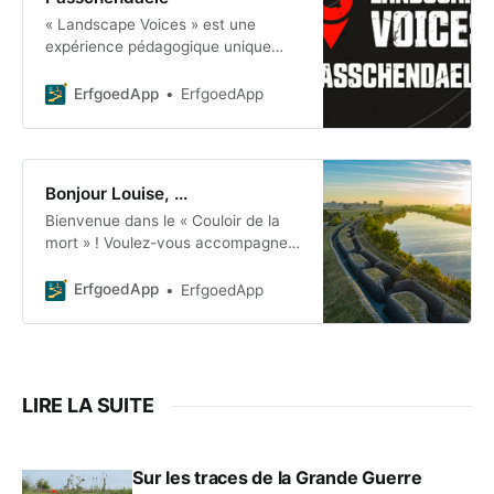
« Landscape Voices » est une
expérience pédagogique unique
destinée aux élèves de 4e, 5e et 6e
années de l'enseignement
ErfgoedApp
ErfgoedApp
secondaire. La classe vit une
expérience
Bonjour Louise, ...
Bienvenue dans le « Couloir de la
mort » ! Voulez-vous accompagner
le soldat Jan dans son exploration
des tranchées ? Au centre d'accueil
ErfgoedApp
ErfgoedApp
et dans les tranchées, vous
découvrirez
LIRE LA SUITE
Sur les traces de la Grande Guerre