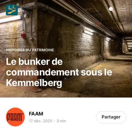
HISTOIRES DU PATRIMOINE
Le bunker de
commandement sous le
Kemmelberg
FAAM
Partager
17 déc. 2025
3 min