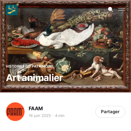
HISTOIRES DU PATRIMOINE
Art animalier
FAAM
Partager
16 juin 2025
4 min