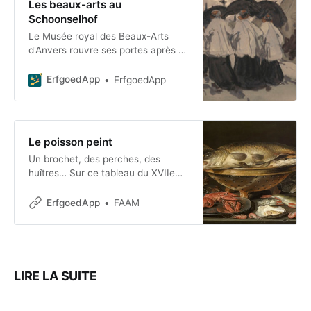
Les beaux-arts au
Schoonselhof
Le Musée royal des Beaux-Arts
d'Anvers rouvre ses portes après 10
ans de travaux de rénovation. À
l'occasion de cette réouverture tant
ErfgoedApp
ErfgoedApp
attendue, le Sc
Le poisson peint
Un brochet, des perches, des
huîtres… Sur ce tableau du XVIIe
siècle, on peut voir tout un
assortiment de poissons. On peut
ErfgoedApp
FAAM
presque en sentir l’odeur
caractéristique. Qu’est-ce qui rend
cette œuvre si particulière ?
L’artiste est une femme, Clara
Peeters. Les historiens savent peu
LIRE LA SUITE
de choses à son sujet, même si elle
était l’une des rares femmes