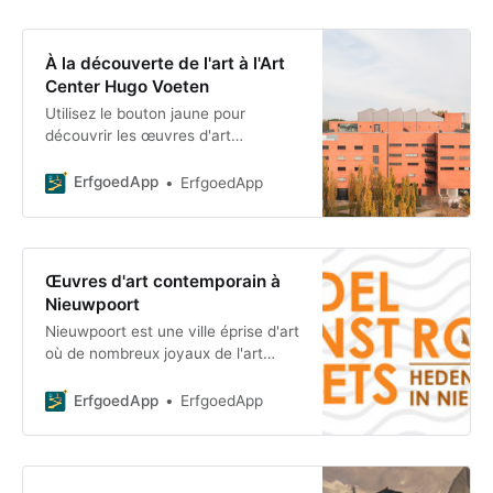
histoire de
À la découverte de l'art à l'Art
Center Hugo Voeten
Utilisez le bouton jaune pour
découvrir les œuvres d'art
exposées dans la salle. Les œuvres
disponibles sont signalées par une
ErfgoedApp
ErfgoedApp
croix verte. Découvrez l'ensemble
des œuvres
Œuvres d'art contemporain à
Nieuwpoort
Nieuwpoort est une ville éprise d'art
où de nombreux joyaux de l'art
contemporain viennent agrémenter
l'espace public. Comme notre ville
ErfgoedApp
ErfgoedApp
côtière, avec z