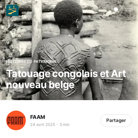
HISTOIRES DU PATRIMOINE
Tatouage congolais et Art
nouveau belge
FAAM
Partager
24 avril 2025
3 min