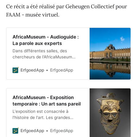
Ce récit a été réalisé par Geheugen Collectief pour
FAAM - musée virtuel.
AfricaMuseum - Audioguide :
La parole aux experts
Dans différentes salles, des
chercheurs de l'AfricaMuseum
fournissent, dans un extrait audio,
des explications supplémentaires
ErfgoedApp
ErfgoedApp
sur la conception de la salle. Pour
cette visite, il
AfricaMuseum - Exposition
temporaire : Un art sans pareil
L'exposition est consacrée à
l'histoire de l'art. Les grandes
vitrines centrales présentent une
importante collection de masques,
ErfgoedApp
ErfgoedApp
de sculptures, de sculptures en