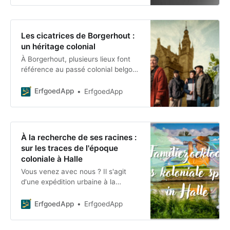
ivoire et
Les cicatrices de Borgerhout :
un héritage colonial
À Borgerhout, plusieurs lieux font
référence au passé colonial belgo-
congolais. Les références publiques
à l'Afrique du Sud g
ErfgoedApp
ErfgoedApp
À la recherche de ses racines :
sur les traces de l'époque
coloniale à Halle
Vous venez avec nous ? Il s'agit
d'une expédition urbaine à la
recherche des traces du Congo à
Halle. Avec cette chasse au trésor
ErfgoedApp
ErfgoedApp
familiale, nous souhaitons favoriser
de nouvelles rencontres,