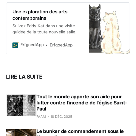
Une exploration des arts
contemporains
Suivez Eddy Kat dans une visite
guidée de la toute nouvelle salle
présentant les chefs-d’œuvre des
arts décoratifs belges du XXe siècle
ErfgoedApp
ErfgoedApp
! Au fil de la visite, vous découvrirez
tout sur t
LIRE LA SUITE
Tout le monde apporte son aide pour
lutter contre l'incendie de l'église Saint-
Paul
FAAM
18 DÉC. 2025
Le bunker de commandement sous le