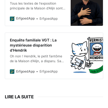
Tous les textes de l'exposition
principale de la Maison d'Alijn sont
disponibles en langue des signes
flamande. Scannez un texte au
ErfgoedApp
ErfgoedApp
musée et le
Enquête familiale VGT : La
mystérieuse disparition
d'Hendrik
Oh non ! Hendrik, le petit fantôme
de la Maison d'Alijn, a disparu. Sa
meilleure amie, Poes, ne le trouve
plus nulle part. Un vrai mystère !
ErfgoedApp
ErfgoedApp
Que s'est-il donc
LIRE LA SUITE