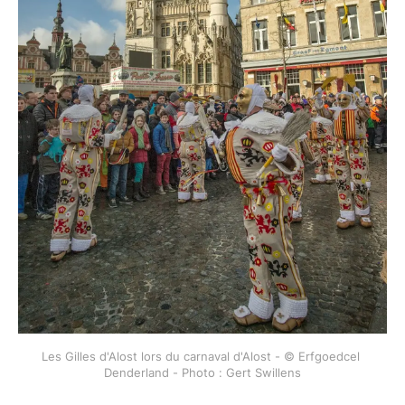
Les Gilles d'Alost lors du carnaval d'Alost - © Erfgoedcel 
Denderland - Photo : Gert Swillens