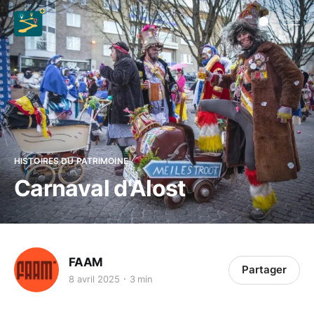
HISTOIRES DU PATRIMOINE
Carnaval d'Alost
FAAM
Partager
8 avril 2025
3 min