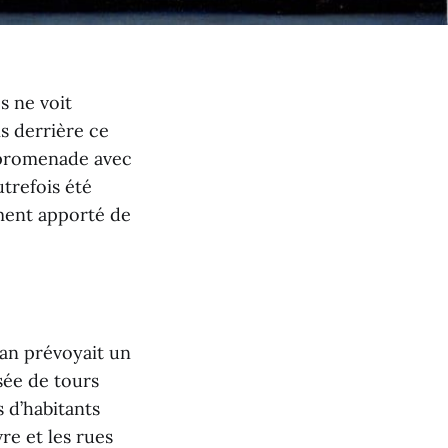
s ne voit
s derrière ce
e promenade avec
trefois été
ment apporté de
an prévoyait un
sée de tours
s d’habitants
re et les rues