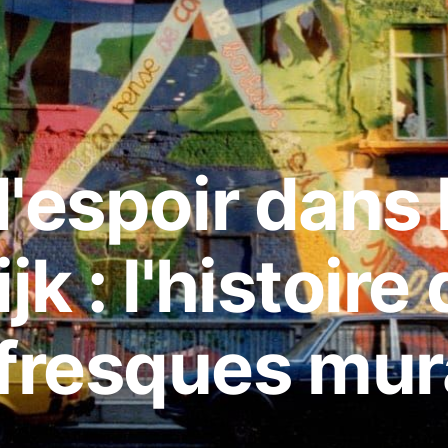
'espoir dans 
k : l'histoire
fresques mur