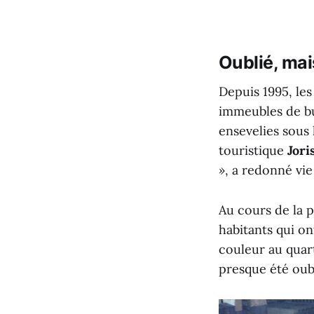
Oublié, mai
Depuis 1995, le
immeubles de bu
ensevelies sous 
touristique
Jori
»
, a redonné vie
Au cours de la 
habitants qui on
couleur au quart
presque été oubl