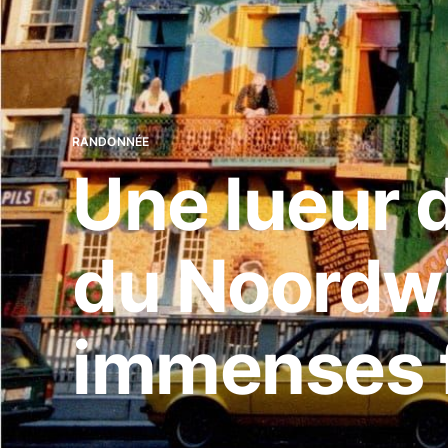
RANDONNÉE
Une lueur d
du Noordwij
immenses 