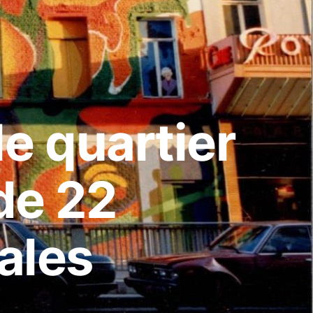
le quartier
 de 22
ales