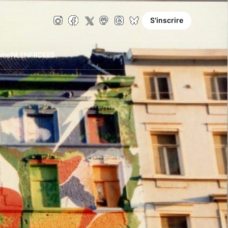
S'inscrire
oine
NL
EN
FR
DE
ES