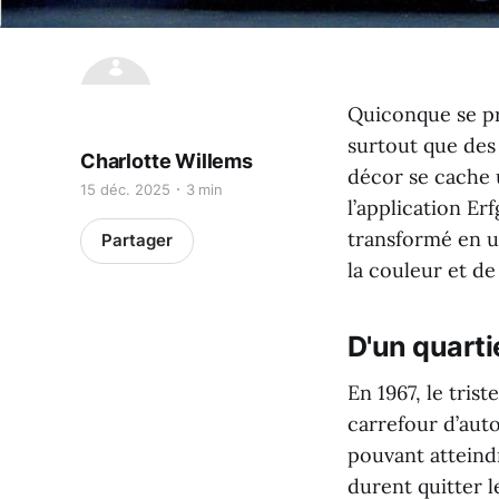
Quiconque se pr
surtout que des 
Charlotte Willems
décor se cache u
15 déc. 2025
3 min
l’application E
transformé en u
Partager
la couleur et de 
D'un quarti
En 1967, le tris
carrefour d’aut
pouvant atteindr
durent quitter l