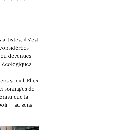
artistes, il s'est
 considérées
 peu devenues
 écologiques.
ns social. Elles
personnages de
connu que la
poir – au sens