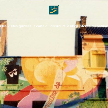
 les visites guidées
La carte du circuit
Lire le blog
Histoires du patrim