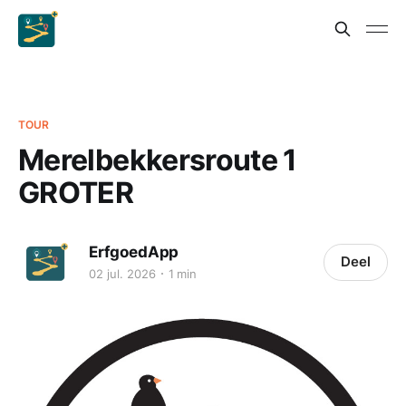
TOUR
Merelbekkersroute 1
GROTER
ErfgoedApp
Deel
02 jul. 2026
1 min