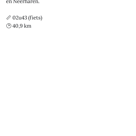
en Neerharen.
📏 02u43 (fiets)
🕑 40,9 km