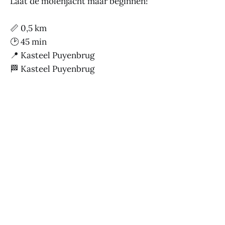
Laat de molenjacht maar beginnen!
📏 0,5 km
🕑 45 min
📍 Kasteel Puyenbrug
🏁 Kasteel Puyenbrug