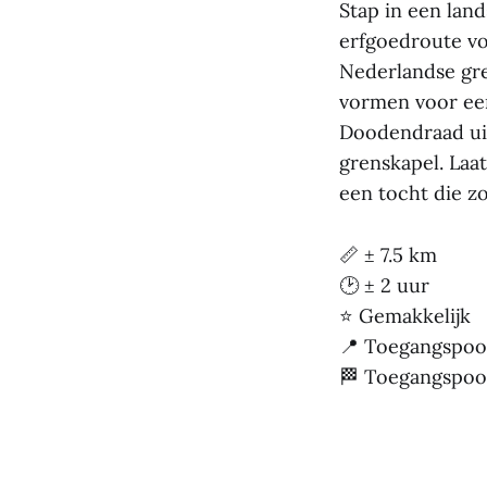
Stap in een lan
erfgoedroute vo
Nederlandse gr
vormen voor een
Doodendraad ui
grenskapel. Laa
een tocht die zo
📏 ± 7.5 km
🕑 ± 2 uur
⭐ Gemakkelijk
📍 Toegangspoor
🏁 Toegangspoor