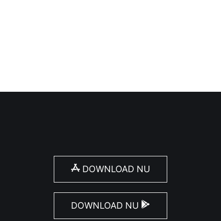
de middeleeuwen, maar archeologische vondsten tonen 
DOWNLOAD NU
DOWNLOAD NU