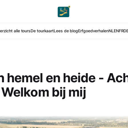
rzicht alle tours
De tourkaart
Lees de blog
Erfgoedverhalen
NL
EN
FR
D
 hemel en heide - Ac
- Welkom bij mij