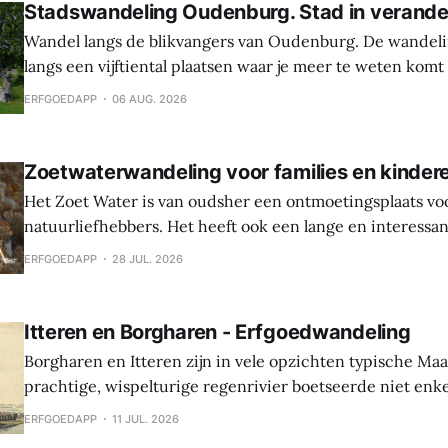
Stadswandeling Oudenburg. Stad in verande
Wandel langs de blikvangers van Oudenburg. De wandeli
langs een vijftiental plaatsen waar je meer te weten komt
geschiedenis, weetjes en toekomstplannen van de bijzon
ERFGOEDAPP
06 AUG. 2026
het historische centrum. Laat je verrassen door de cultu
Oudenburg, haar gebouwen, mensen en tradities. Tijden
Zoetwaterwandeling voor families en kinder
Het Zoet Water is van oudsher een ontmoetingsplaats vo
natuurliefhebbers. Het heeft ook een lange en interessa
Hier werden sporen gevonden van bewoning en landbouw 
ERFGOEDAPP
28 JUL. 2026
In de middeleeuwen was er een waterburcht en in de S
werd die burcht grondig verbouwd naar Spaanse
Itteren en Borgharen - Erfgoedwandeling
Borgharen en Itteren zijn in vele opzichten typische Ma
prachtige, wispelturige regenrivier boetseerde niet enk
landschap, maar gaf ook mee vorm aan de levens van de
ERFGOEDAPP
11 JUL. 2026
vruchtbare oevers tot hun thuis maakten. Beide dorpen ontstonden tijdens