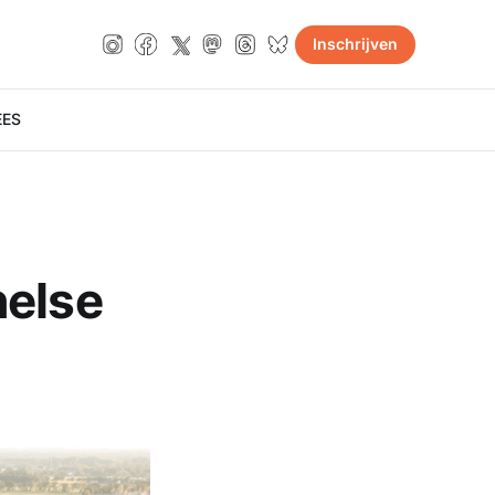
Inschrijven
E
ES
helse