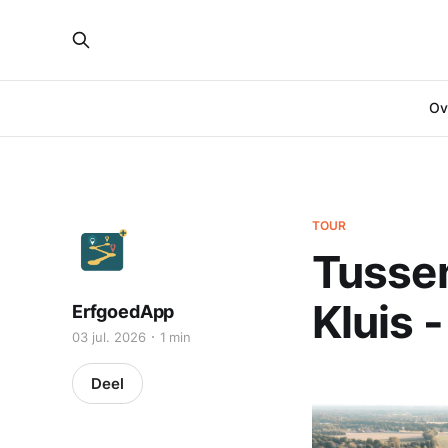
Ove
TOUR
Tussen
Kluis 
ErfgoedApp
03 jul. 2026
1 min
Deel