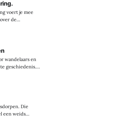
ring.
ng voert je mee
 over de
derste plekken in
rele rijkdom van
s
en
or wandelaars en
nte geschiedenis.
uit de steentijd.
paanse periode
asdorpen. Die
el een weids
 mensen die deze