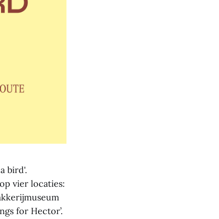
 bird'.
p vier locaties:
Bakkerijmuseum
gs for Hector’.