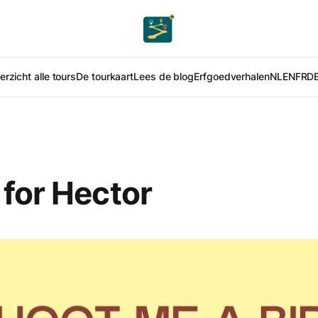
rzicht alle tours
De tourkaart
Lees de blog
Erfgoedverhalen
NL
EN
FR
D
for Hector