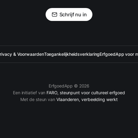
Schrijf nu in
rivacy & Voorwaarden
Toegankelijkheidsverklaring
ErfgoedApp voor 
ErfgoedApp © 2026
Een initiatief van
FARO, steunpunt voor cultureel erfgoed
Met de steun van
Vlaanderen, verbeelding werkt