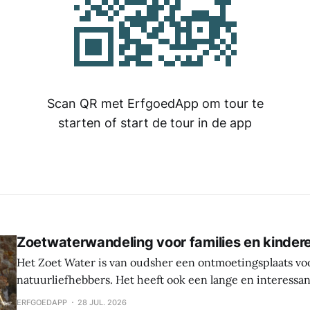
Scan QR met ErfgoedApp om tour te
starten of start de tour in de app
Zoetwaterwandeling voor families en kinder
Het Zoet Water is van oudsher een ontmoetingsplaats vo
natuurliefhebbers. Het heeft ook een lange en interessa
Hier werden sporen gevonden van bewoning en landbouw 
ERFGOEDAPP
28 JUL. 2026