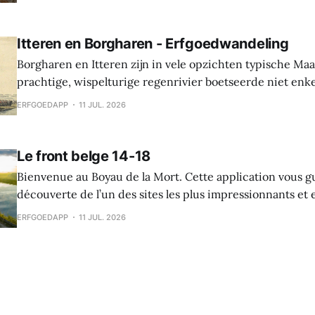
In de middeleeuwen was er een waterburcht en in de S
werd die burcht grondig verbouwd naar Spaanse
Itteren en Borgharen - Erfgoedwandeling
Borgharen en Itteren zijn in vele opzichten typische Ma
prachtige, wispelturige regenrivier boetseerde niet enk
landschap, maar gaf ook mee vorm aan de levens van de
ERFGOEDAPP
11 JUL. 2026
vruchtbare oevers tot hun thuis maakten. Beide dorpen ontstonden tijdens
de middeleeuwen, maar archeologische vondsten tonen 
Le front belge 14-18
Bienvenue au Boyau de la Mort. Cette application vous g
découverte de l’un des sites les plus impressionnants e
la Première Guerre mondiale dans le Westhoek. Le Boyau
ERFGOEDAPP
11 JUL. 2026
raconte l’histoire des soldats belges sur le front de l’Yser,