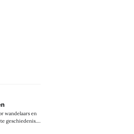
en
or wandelaars en
nte geschiedenis.
uit de steentijd.