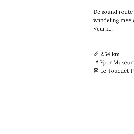
De sound route 
wandeling mee o
Veurne.
📏 2.54 km
📍 Yper Museum,
🏁 Le Touquet P