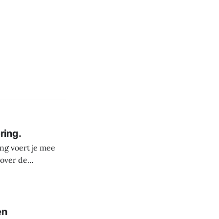
ring.
ng voert je mee
 over de
derste plekken in
rele rijkdom van
s
en