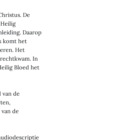
Christus. De
Heilig
nleiding. Daarop
ns komt het
eren. Het
terechtkwam. In
eilig Bloed het
l van de
ten,
 van de
audiodescriptie