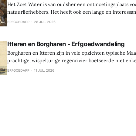
Het Zoet Water is van oudsher een ontmoetingsplaats vo
natuurliefhebbers. Het heeft ook een lange en interessa
Hier werden sporen gevonden van bewoning en landbouw 
ERFGOEDAPP
28 JUL. 2026
In de middeleeuwen was er een waterburcht en in de S
werd die burcht grondig verbouwd naar Spaanse
Itteren en Borgharen - Erfgoedwandeling
Borgharen en Itteren zijn in vele opzichten typische Ma
prachtige, wispelturige regenrivier boetseerde niet enk
landschap, maar gaf ook mee vorm aan de levens van de
ERFGOEDAPP
11 JUL. 2026
vruchtbare oevers tot hun thuis maakten. Beide dorpen ontstonden tijdens
de middeleeuwen, maar archeologische vondsten tonen 