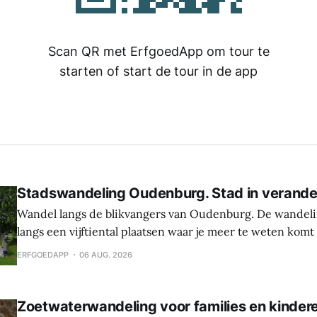
Scan QR met ErfgoedApp om tour te
starten of start de tour in de app
Stadswandeling Oudenburg. Stad in verande
Wandel langs de blikvangers van Oudenburg. De wandeli
langs een vijftiental plaatsen waar je meer te weten komt
geschiedenis, weetjes en toekomstplannen van de bijzon
ERFGOEDAPP
06 AUG. 2026
het historische centrum. Laat je verrassen door de cultu
Oudenburg, haar gebouwen, mensen en tradities. Tijden
Zoetwaterwandeling voor families en kinder