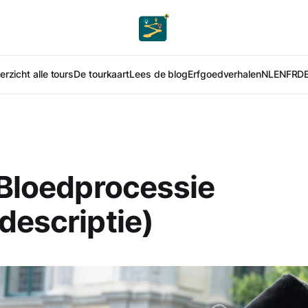
rzicht alle tours
De tourkaart
Lees de blog
Erfgoedverhalen
NL
EN
FR
D
 Bloedprocessie
descriptie)