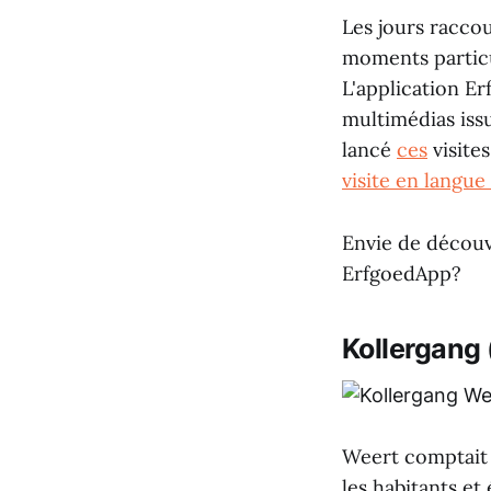
Les jours raccou
moments particu
L'application Er
multimédias iss
lancé
ces
visite
visite en langue
Envie de découv
ErfgoedApp?
Kollergang
Weert comptait 
les habitants et