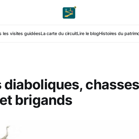
 les visites guidées
La carte du circuit
Lire le blog
Histoires du patrim
 diaboliques, chasses
 et brigands