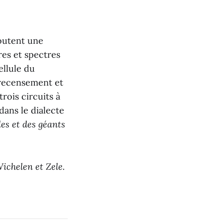
joutent une
res et spectres
ellule du
 recensement et
rois circuits à
dans le dialecte
les et des géants
ichelen et Zele.