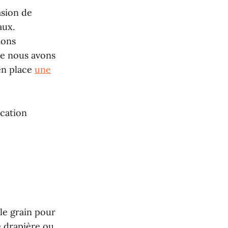
asion de
aux.
ions
ue nous avons
en place
une
ication
le grain pour
ie drapière ou