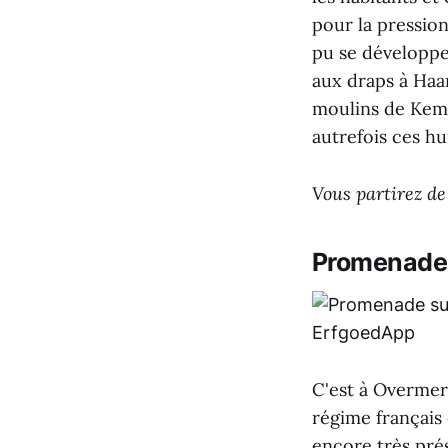
pour la pression
pu se développe
aux draps à Haa
moulins de Kemp
autrefois ces hu
Vous partirez de
Promenade s
C'est à Overmere
régime français 
encore très pré