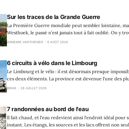
Sur les traces de la Grande Guerre
La Première Guerre mondiale peut sembler lointaine, mai
Westhoek, le passé n’est jamais tout à fait oublié. On y t
aujourd’hui des tranchées, des bunkers et des cimetières.
ANNEMIE VANTHIENEN
6 AOÛT 2026
de la guerre sont également visibles dans le paysage. Cet été, partez vous-
même à la découverte de la région grâce à la « Erfgoed
6 circuits à vélo dans le Limbourg
Le Limbourg et le vélo : il est désormais presque impossi
ces deux éléments. La province est devenue l'une des plu
cyclables d'Europe, avec des centaines de kilomètres de 
BRAM
28 JUILLET 2026
bien entretenues, des itinéraires tranquilles et des pa
variés. Des vastes landes et vergers aux charmants village
7 randonnées au bord de l'eau
Il fait chaud, et l'eau redevient ainsi l'endroit idéal pour 
instant. Les étangs, les sources et les lacs offrent non s