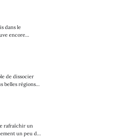
s dans le
rouve encore
 Mais les traces
App ». Randonnée
ble de dissocier
s belles régions
pistes cyclables
ysages étonnamment
s
se rafraîchir un
eulement un peu de