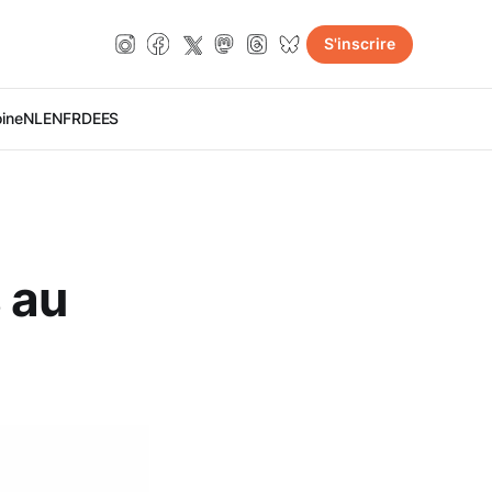
S'inscrire
oine
NL
EN
FR
DE
ES
 au