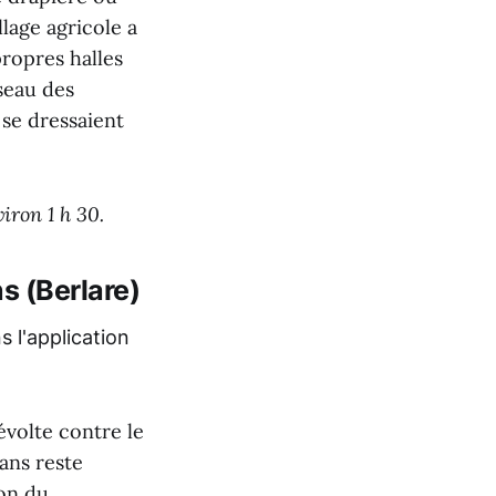
llage agricole a
ropres halles
seau des
se dressaient
iron 1 h 30.
s (Berlare)
évolte contre le
ans reste
ion du