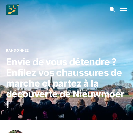
RANDONNÉE
Envie de vous détendre ?
Enfilez vos chaussures de
marche et partez à la
découverte de Nieuwmoer
!