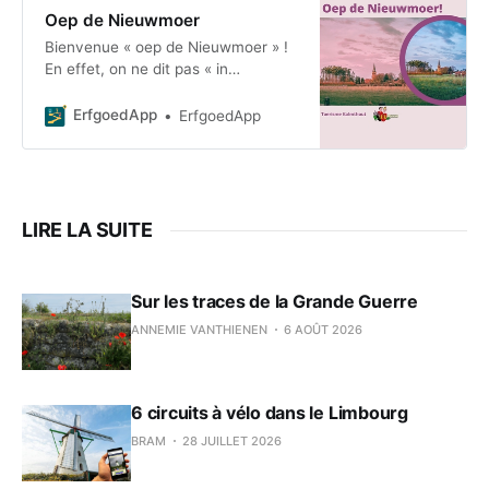
Oep de Nieuwmoer
Bienvenue « oep de Nieuwmoer » !
En effet, on ne dit pas « in
Nieuwmoer » ni « den Nieuwmoer ».
Non, non, chez nous, on dit « Oep
ErfgoedApp
ErfgoedApp
de Nieuwmoer » ! Tourisme Kal
LIRE LA SUITE
Sur les traces de la Grande Guerre
ANNEMIE VANTHIENEN
6 AOÛT 2026
6 circuits à vélo dans le Limbourg
BRAM
28 JUILLET 2026