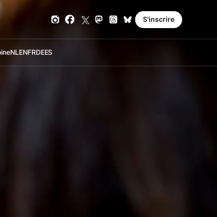
S'inscrire
oine
NL
EN
FR
DE
ES