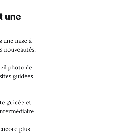
t une
ns une mise à
es nouveautés.
eil photo de
sites guidées
ite guidée et
intermédiaire.
 encore plus