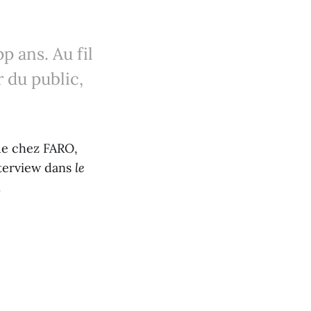
p ans. Au fil
 du public,
gue chez FARO,
nterview dans
le
.