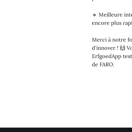
🔹 Meilleure int
encore plus rap
Merci à notre f
d'innover ! 🙌 V
ErfgoedApp test
de FARO.