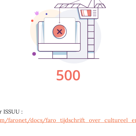
ur ISSUU :
com/faronet/docs/faro_tijdschrift_over_cultureel_