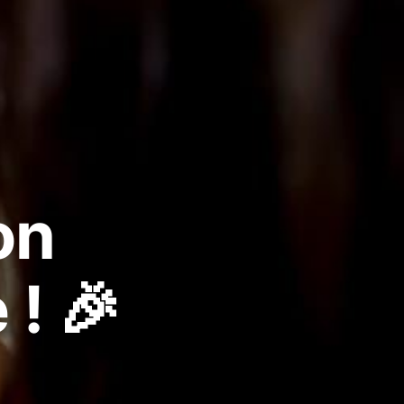
on
 ! 🎉