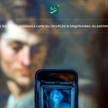
 les visites guidées
La carte du circuit
Lire le blog
Histoires du patrim